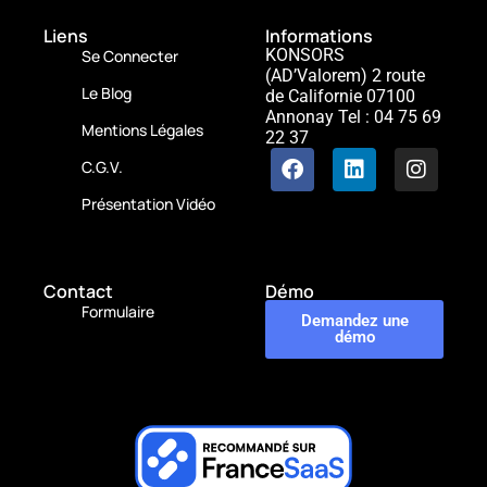
Liens
Informations
KONSORS
Se Connecter
(AD’Valorem)
2 route
Le Blog
de Californie
07100
Annonay
Tel : 04 75 69
Mentions Légales
22 37
C.G.V.
Présentation Vidéo
Contact
Démo
Formulaire
Demandez une
démo