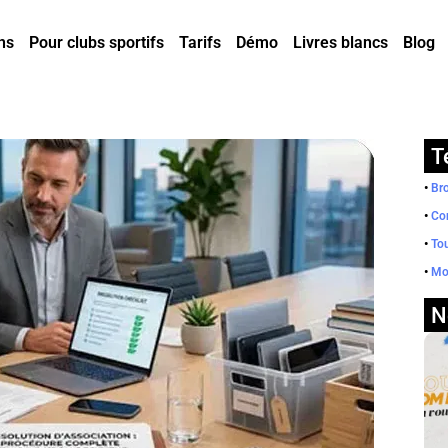
ns
Pour clubs sportifs
Tarifs
Démo
Livres blancs
Blog
T
•
Br
•
Co
•
Tou
•
Mod
N