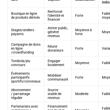
indic
Renforcer
Boutique en ligne
Faibl
l’identité et
Forte
de produits dérivés
moy
financer
Attirer public,
Stages/ateliers
Moyenne à
générer
Moy
payants
forte
revenus
Campagne de dons
Réunir
en ligne
Forte
Varia
donateurs
/crowdfunding
Tombola/jeu
Engager
Moyenne
Faibl
concours
localement
Événements
Mobiliser
participatifs
Forte
Moy
communauté
sportifs/conviviaux
Abonnement
Source
/ parrainage
stable de
Modérée
Faibl
régulier
revenus
Partenariats avec
Financement
Faibl