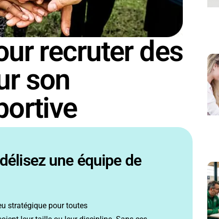
our recruter des
ur son
portive
idélisez une
équipe de
eu stratégique
pour toutes