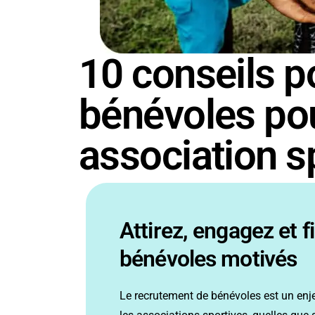
10 conseils p
bénévoles po
association s
Attirez, engagez et
f
bénévoles motivés
Le recrutement
de bénévoles est
un enj