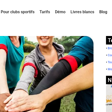
Pour clubs sportifs
Tarifs
Démo
Livres blancs
Blog
T
•
Br
•
Co
•
Tou
•
Mod
N