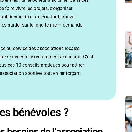
oient leur
taille ou leur
discipline. Sans
ces
de faire vivre
les projets, d’organiser
quotidienne
du club. Pourtant, trouver
 les garder sur
le long terme
— demande
nce au
service des associations
locales,
que représente
le recrutement
associatif. C’est
ous ces 10 conseils
pratiques pour
attirer
 association
sportive, tout
en renforçant
es bénévoles ?
es besoins de l’association