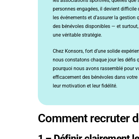
les
associations
sportives, quelles
que s
personnes
engagées, il
devient difficile
les
événements et
d’assurer la
gestion 
des
bénévoles disponibles
— et surtout,
une
véritable stratégie.
Chez Konsors, fort
d’une solide
expérie
nous
constatons chaque
jour les défis
pourquoi
nous avons rassemblé pour
v
efficacement
des bénévoles dans
votre
leur
motivation et
leur fidélité.
Comment recruter d
1 – Définir clairement l