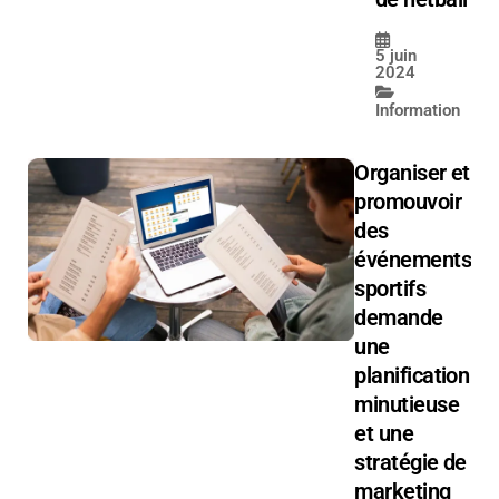
5 juin
2024
Information
Organiser et
promouvoir
des
événements
sportifs
demande
une
planification
minutieuse
et une
stratégie de
marketing