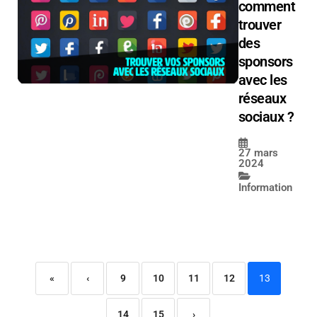
comment
trouver
des
sponsors
avec les
réseaux
sociaux ?
27 mars
2024
Information
«
‹
9
10
11
12
13
14
15
›