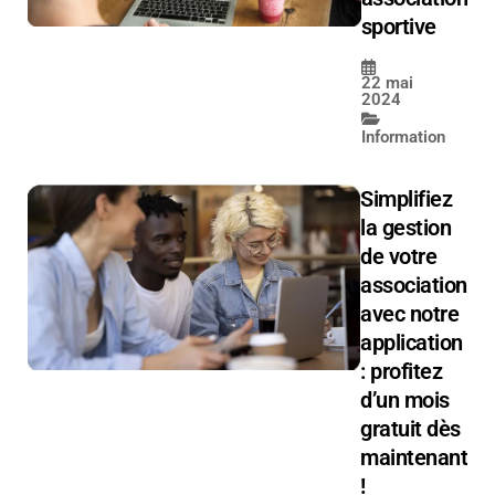
sportive
22 mai
2024
Information
Simplifiez
la gestion
de votre
association
avec notre
application
: profitez
d’un mois
gratuit dès
maintenant
!