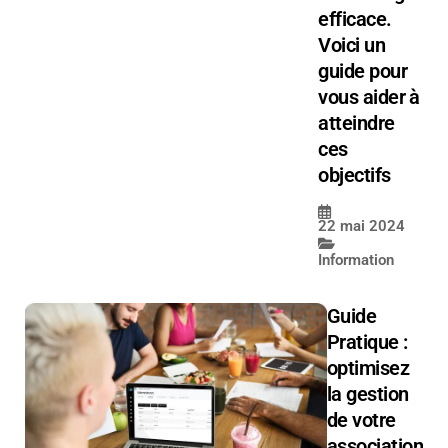
efficace.
Voici un
guide pour
vous aider à
atteindre
ces
objectifs
22 mai 2024
Information
Guide
Pratique :
optimisez
la gestion
de votre
association